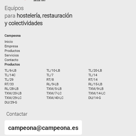
Equipos
para
hostelería, restauración
y colectividades
Campeona
Inicio
Empresa
Productos
Servicios
Contacto
Productos
TL/6-LB
TL/10-LB
TL/20-LB
TL/14C
TL/7
TL/14
TL/29
RT/8
RT/14
RT/33
RL/9-LB
RL/15-LB
RL/28-LB
TXM/5-LB
TXM/9-LB
TXM/20-LB
TXM/7-LC
TXM/14-LC
TXM/29-LC
TXM/40-LC
DU/14-G
DU/29-G
Contactar
campeona@campeona.es