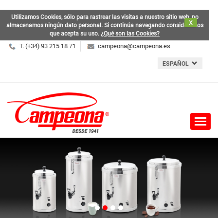
Utilizamos Cookies, sólo para rastrear las visitas a nuestro sitio web, no
X
almacenamos ningún dato personal. Si continúa navegando consideramos
que acepta su uso.
¿Qué son las Cookies?
T. (+34) 93 215 18 71
campeona@campeona.es
ESPAÑOL
Toggl
naviga